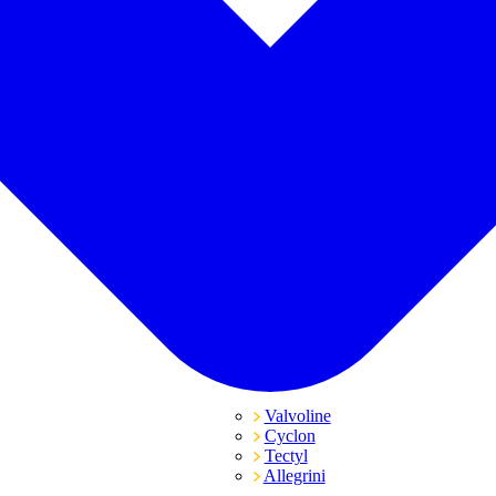
Valvoline
Cyclon
Tectyl
Allegrini