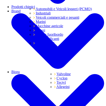
Prodotti chimici
Automobili e Veicoli leggeri (PCMO)
Brand
Industriali
Veicoli commerciali e pesanti
Marini
Macchine agricole
Grassi
Moto e fuoribordo
Tutti i lubrificanti
Trasmissioni
Biora
Valvoline
Cyclon
Tectyl
Allegrini