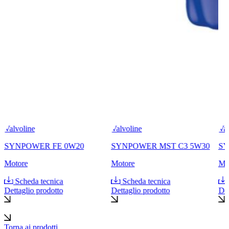
Valvoline
Valvoline
Val
SYNPOWER FE 0W20
SYNPOWER MST C3 5W30
SY
Motore
Motore
Mo
Scheda tecnica
Scheda tecnica
Dettaglio prodotto
Dettaglio prodotto
Det
Torna ai prodotti