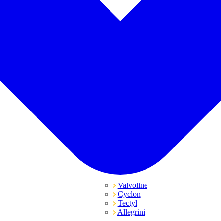
Valvoline
Cyclon
Tectyl
Allegrini