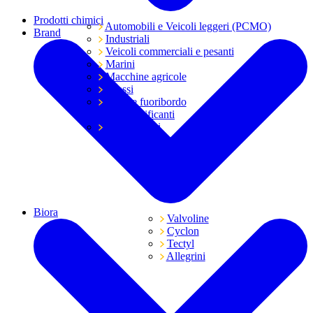
Prodotti chimici
Automobili e Veicoli leggeri (PCMO)
Brand
Industriali
Veicoli commerciali e pesanti
Marini
Macchine agricole
Grassi
Moto e fuoribordo
Tutti i lubrificanti
Trasmissioni
Biora
Valvoline
Cyclon
Tectyl
Allegrini