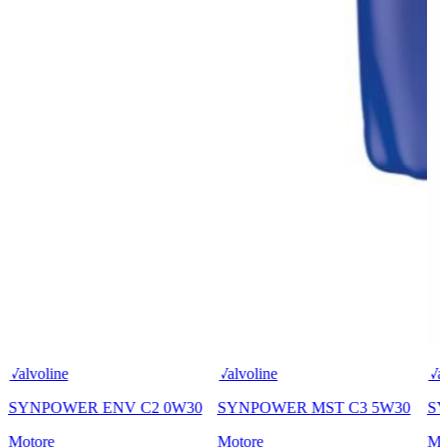
Valvoline
Valvoline
Val
SYNPOWER ENV C2 0W30
SYNPOWER MST C3 5W30
SY
Motore
Motore
Mo