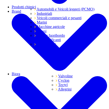
Prodotti chimici
Automobili e Veicoli leggeri (PCMO)
Brand
Industriali
Veicoli commerciali e pesanti
Marini
Macchine agricole
Grassi
Moto e fuoribordo
Tutti i lubrificanti
Trasmissioni
Biora
Valvoline
Cyclon
Tectyl
Allegrini