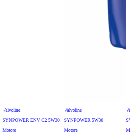
Valvoline
Valvoline
Val
SYNPOWER ENV C2 5W30
SYNPOWER 5W30
SY
Motore
Motore
Mo