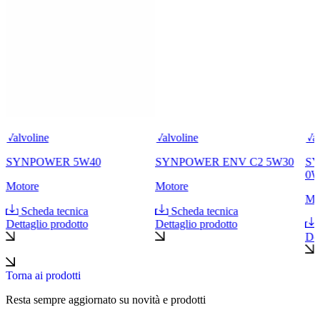
Valvoline
Valvoline
Val
SYNPOWER 5W40
SYNPOWER ENV C2 5W30
SY
0W
Motore
Motore
Mo
Scheda tecnica
Scheda tecnica
Dettaglio prodotto
Dettaglio prodotto
Det
Torna ai prodotti
Resta sempre aggiornato su novità e prodotti