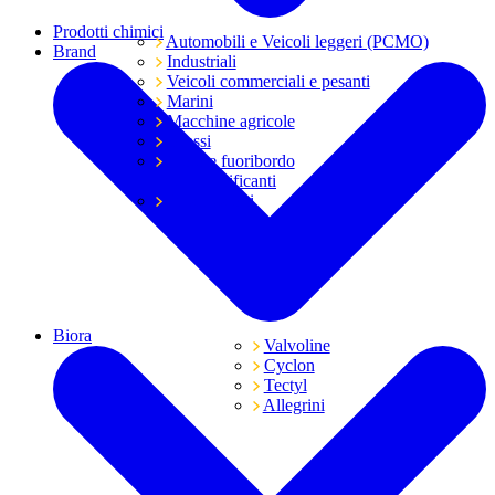
Prodotti chimici
Automobili e Veicoli leggeri (PCMO)
Brand
Industriali
Veicoli commerciali e pesanti
Marini
Macchine agricole
Grassi
Moto e fuoribordo
Tutti i lubrificanti
Trasmissioni
Biora
Valvoline
Cyclon
Tectyl
Allegrini