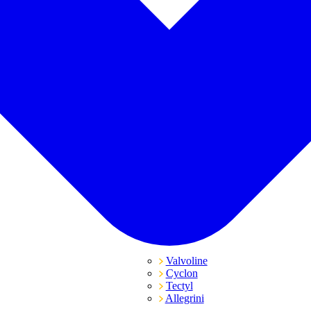
Valvoline
Cyclon
Tectyl
Allegrini