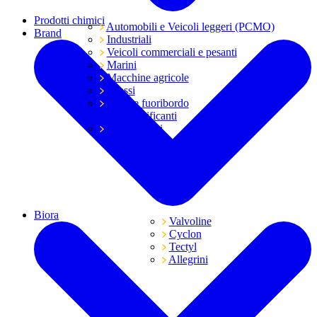
Prodotti chimici
Automobili e Veicoli leggeri (PCMO)
Brand
Industriali
Veicoli commerciali e pesanti
Marini
Macchine agricole
Grassi
Moto e fuoribordo
Tutti i lubrificanti
Trasmissioni
Biora
Valvoline
Cyclon
Tectyl
Allegrini