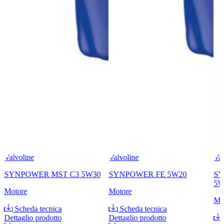
Valvoline
Valvoline
Val
SYNPOWER MST C3 5W30
SYNPOWER FE 5W20
SY
5W
Motore
Motore
Mo
Scheda tecnica
Scheda tecnica
Dettaglio prodotto
Dettaglio prodotto