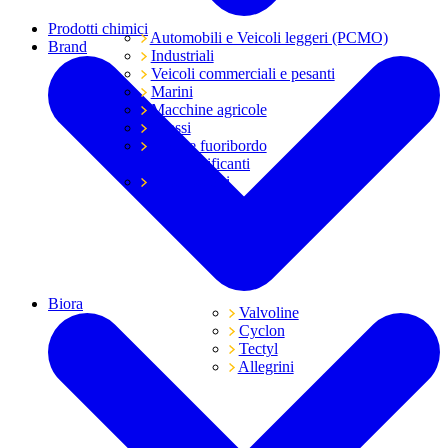
Prodotti chimici
Automobili e Veicoli leggeri (PCMO)
Brand
Industriali
Veicoli commerciali e pesanti
Marini
Macchine agricole
Grassi
Moto e fuoribordo
Tutti i lubrificanti
Trasmissioni
Biora
Valvoline
Cyclon
Tectyl
Allegrini