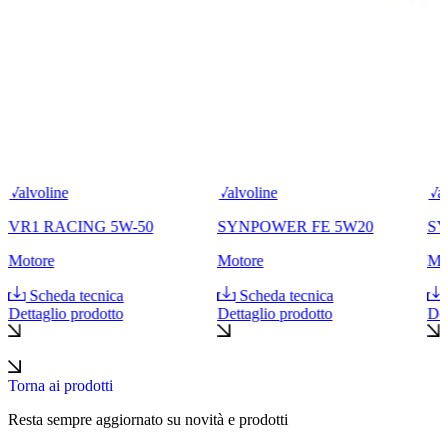
Valvoline
Valvoline
Val
VR1 RACING 5W-50
SYNPOWER FE 5W20
SY
Motore
Motore
Mo
Scheda tecnica
Scheda tecnica
Dettaglio prodotto
Dettaglio prodotto
Det
Torna ai prodotti
Resta sempre aggiornato su novità e prodotti