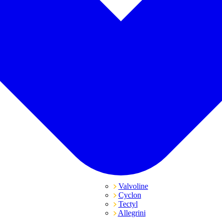
Valvoline
Cyclon
Tectyl
Allegrini