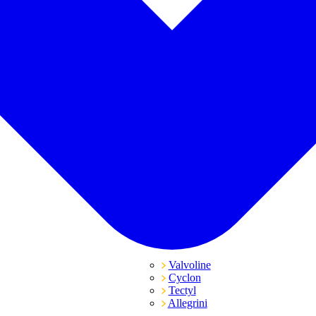
Valvoline
Cyclon
Tectyl
Allegrini