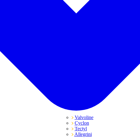
Valvoline
Cyclon
Tectyl
Allegrini