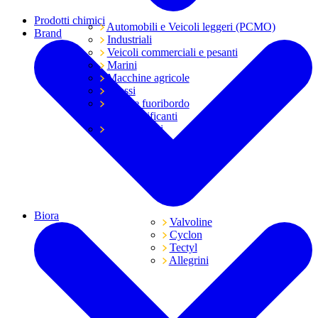
Prodotti chimici
Automobili e Veicoli leggeri (PCMO)
Brand
Industriali
Veicoli commerciali e pesanti
Marini
Macchine agricole
Grassi
Moto e fuoribordo
Tutti i lubrificanti
Trasmissioni
Biora
Valvoline
Cyclon
Tectyl
Allegrini