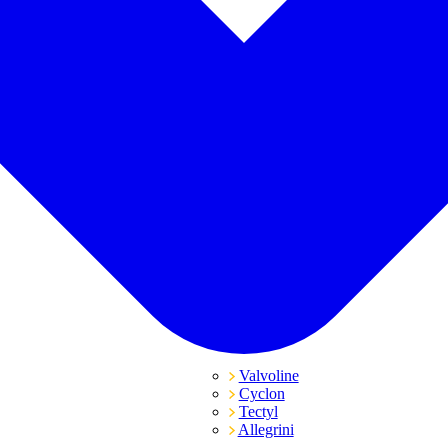
Valvoline
Cyclon
Tectyl
Allegrini