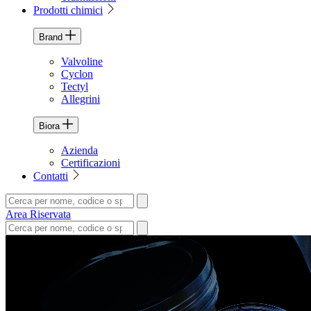
Prodotti chimici
Brand
Valvoline
Cyclon
Tectyl
Allegrini
Biora
Azienda
Certificazioni
Contatti
Area Riservata