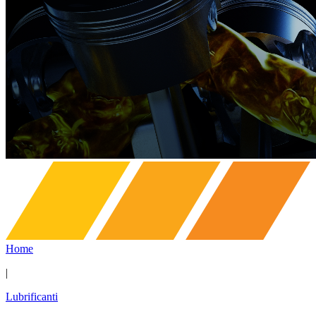
Home
|
Lubrificanti