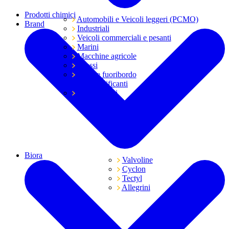
Prodotti chimici
Automobili e Veicoli leggeri (PCMO)
Brand
Industriali
Veicoli commerciali e pesanti
Marini
Macchine agricole
Grassi
Moto e fuoribordo
Tutti i lubrificanti
Trasmissioni
Biora
Valvoline
Cyclon
Tectyl
Allegrini