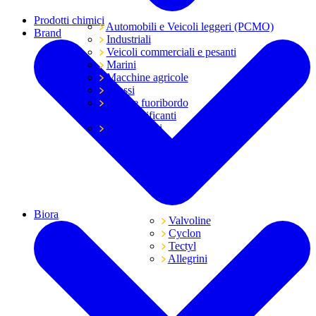
Prodotti chimici
Automobili e Veicoli leggeri (PCMO)
Brand
Industriali
Veicoli commerciali e pesanti
Marini
Macchine agricole
Grassi
Moto e fuoribordo
Tutti i lubrificanti
Trasmissioni
Biora
Valvoline
Cyclon
Tectyl
Allegrini