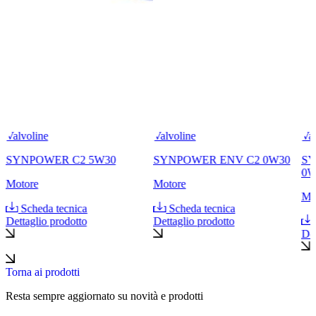
Valvoline
Valvoline
Val
SYNPOWER C2 5W30
SYNPOWER ENV C2 0W30
SY
0W
Motore
Motore
Mo
Scheda tecnica
Scheda tecnica
Dettaglio prodotto
Dettaglio prodotto
Det
Torna ai prodotti
Resta sempre aggiornato su novità e prodotti