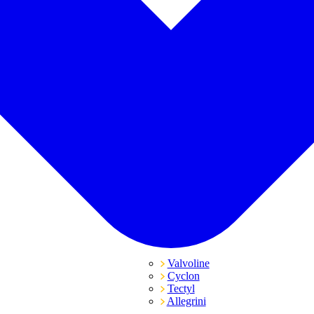
Valvoline
Cyclon
Tectyl
Allegrini