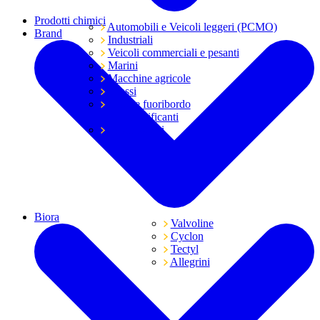
Prodotti chimici
Automobili e Veicoli leggeri (PCMO)
Brand
Industriali
Veicoli commerciali e pesanti
Marini
Macchine agricole
Grassi
Moto e fuoribordo
Tutti i lubrificanti
Trasmissioni
Biora
Valvoline
Cyclon
Tectyl
Allegrini