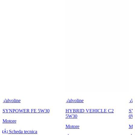
Valvoline
Valvoline
Val
SYNPOWER FE 5W30
HYBRID VEHICLE C2
SY
5W30
0W
Motore
Motore
Mo
Scheda tecnica