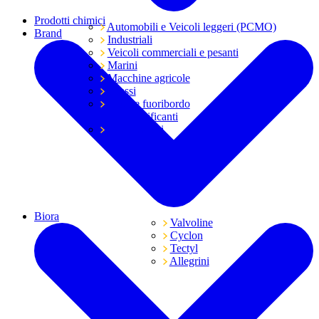
Prodotti chimici
Automobili e Veicoli leggeri (PCMO)
Brand
Industriali
Veicoli commerciali e pesanti
Marini
Macchine agricole
Grassi
Moto e fuoribordo
Tutti i lubrificanti
Trasmissioni
Biora
Valvoline
Cyclon
Tectyl
Allegrini