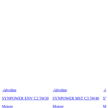
Valvoline
Valvoline
Val
SYNPOWER ENV C2 5W30
SYNPOWER MST C3 5W40
SY
Motore
Motore
Mo