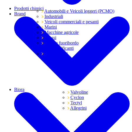
Prodotti chimici
Automobili e Veicoli leggeri (PCMO)
Brand
Industriali
Veicoli commerciali e pesanti
Marini
Macchine agricole
Grassi
Moto e fuoribordo
Tutti i lubrificanti
Trasmissioni
Biora
Valvoline
Cyclon
Tectyl
Allegrini