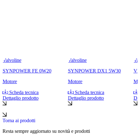
Valvoline
Valvoline
Val
SYNPOWER FE 0W20
SYNPOWER DX1 5W30
VR
Motore
Motore
Mo
Scheda tecnica
Scheda tecnica
Dettaglio prodotto
Dettaglio prodotto
Det
Torna ai prodotti
Resta sempre aggiornato su novità e prodotti