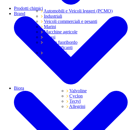
Prodotti chimici
Automobili e Veicoli leggeri (PCMO)
Brand
Industriali
Veicoli commerciali e pesanti
Marini
Macchine agricole
Grassi
Moto e fuoribordo
Tutti i lubrificanti
Trasmissioni
Biora
Valvoline
Cyclon
Tectyl
Allegrini