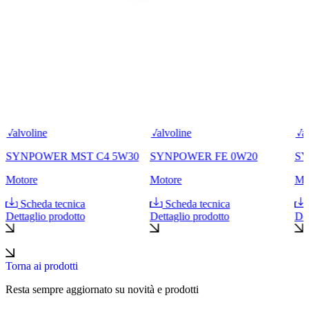
Valvoline
Valvoline
Val
SYNPOWER MST C4 5W30
SYNPOWER FE 0W20
SY
Motore
Motore
Mo
Scheda tecnica
Scheda tecnica
Dettaglio prodotto
Dettaglio prodotto
Det
Torna ai prodotti
Resta sempre aggiornato su novità e prodotti