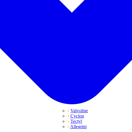
Valvoline
Cyclon
Tectyl
Allegrini