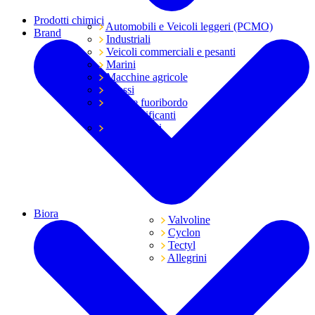
Prodotti chimici
Automobili e Veicoli leggeri (PCMO)
Brand
Industriali
Veicoli commerciali e pesanti
Marini
Macchine agricole
Grassi
Moto e fuoribordo
Tutti i lubrificanti
Trasmissioni
Biora
Valvoline
Cyclon
Tectyl
Allegrini