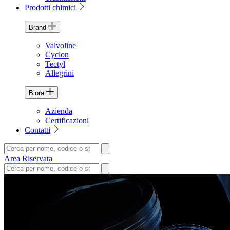
Prodotti chimici
Brand
Valvoline
Cyclon
Tectyl
Allegrini
Biora
Azienda
Certificazioni
Contatti
Area Riservata