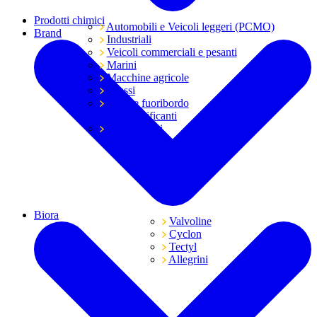
Prodotti chimici
Automobili e Veicoli leggeri (PCMO)
Brand
Industriali
Veicoli commerciali e pesanti
Marini
Macchine agricole
Grassi
Moto e fuoribordo
Tutti i lubrificanti
Trasmissioni
Biora
Valvoline
Cyclon
Tectyl
Allegrini