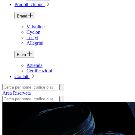
Prodotti chimici
Brand
Valvoline
Cyclon
Tectyl
Allegrini
Biora
Azienda
Certificazioni
Contatti
Area Riservata