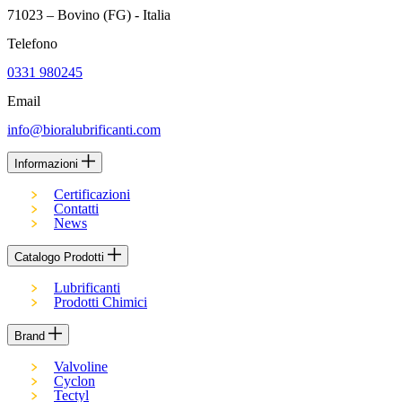
71023 – Bovino (FG) - Italia
Telefono
0331 980245
Email
info@bioralubrificanti.com
Informazioni
Certificazioni
Contatti
News
Catalogo Prodotti
Lubrificanti
Prodotti Chimici
Brand
Valvoline
Cyclon
Tectyl