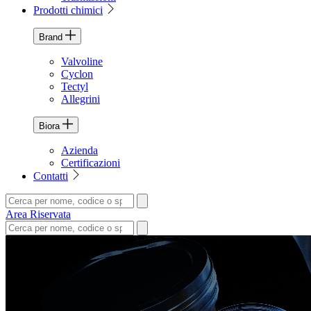
Prodotti chimici
Brand
Valvoline
Cyclon
Tectyl
Allegrini
Biora
Azienda
Certificazioni
Contatti
Area Riservata