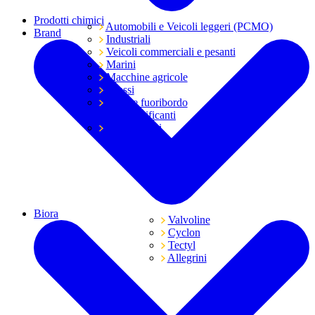
Prodotti chimici
Automobili e Veicoli leggeri (PCMO)
Brand
Industriali
Veicoli commerciali e pesanti
Marini
Macchine agricole
Grassi
Moto e fuoribordo
Tutti i lubrificanti
Trasmissioni
Biora
Valvoline
Cyclon
Tectyl
Allegrini