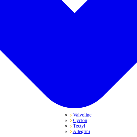
Valvoline
Cyclon
Tectyl
Allegrini