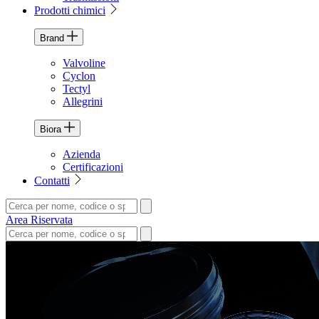
Prodotti chimici
Brand
Valvoline
Cyclon
Tectyl
Allegrini
Biora
Azienda
Certificazioni
Contatti
Area Riservata