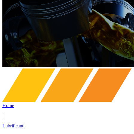
Home
|
Lubrificanti