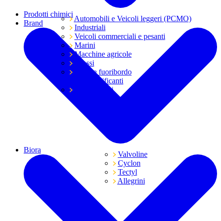
Prodotti chimici
Automobili e Veicoli leggeri (PCMO)
Brand
Industriali
Veicoli commerciali e pesanti
Marini
Macchine agricole
Grassi
Moto e fuoribordo
Tutti i lubrificanti
Trasmissioni
Biora
Valvoline
Cyclon
Tectyl
Allegrini