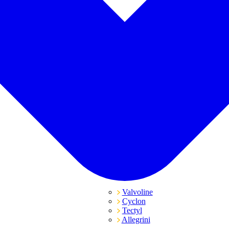
Valvoline
Cyclon
Tectyl
Allegrini