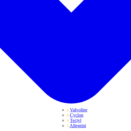
Valvoline
Cyclon
Tectyl
Allegrini