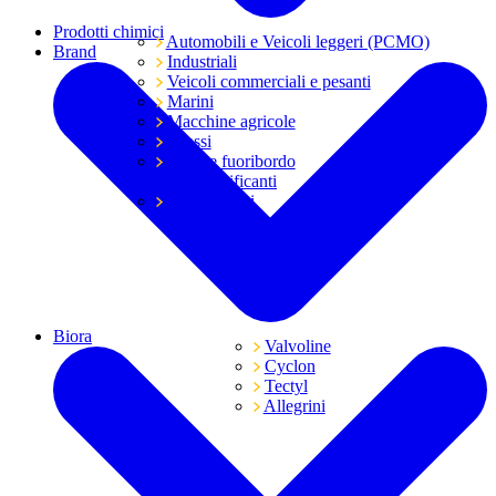
Prodotti chimici
Automobili e Veicoli leggeri (PCMO)
Brand
Industriali
Veicoli commerciali e pesanti
Marini
Macchine agricole
Grassi
Moto e fuoribordo
Tutti i lubrificanti
Trasmissioni
Biora
Valvoline
Cyclon
Tectyl
Allegrini