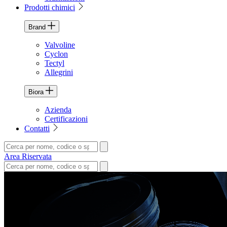
Prodotti chimici
Brand
Valvoline
Cyclon
Tectyl
Allegrini
Biora
Azienda
Certificazioni
Contatti
Area Riservata