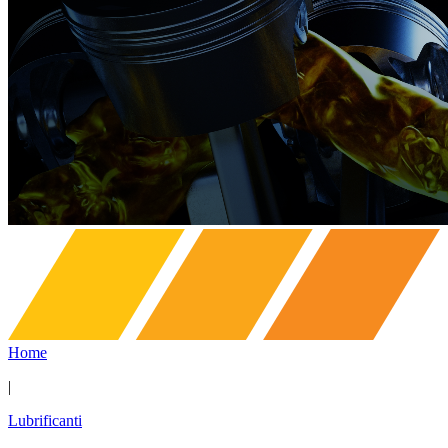
Home
|
Lubrificanti