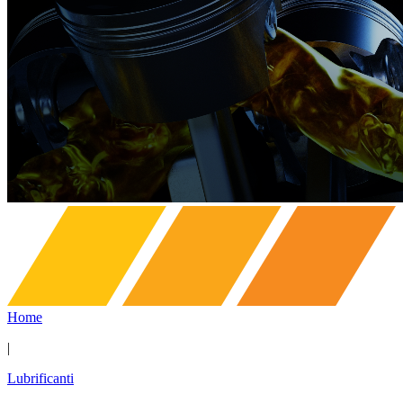
Home
|
Lubrificanti