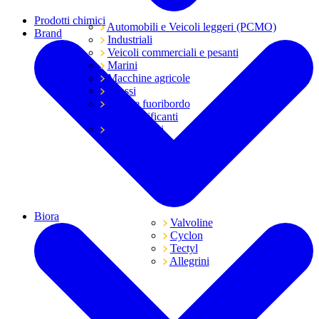
Prodotti chimici
Automobili e Veicoli leggeri (PCMO)
Brand
Industriali
Veicoli commerciali e pesanti
Marini
Macchine agricole
Grassi
Moto e fuoribordo
Tutti i lubrificanti
Trasmissioni
Biora
Valvoline
Cyclon
Tectyl
Allegrini