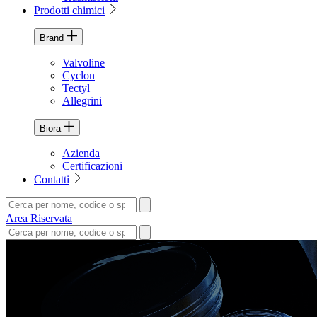
Prodotti chimici
Brand
Valvoline
Cyclon
Tectyl
Allegrini
Biora
Azienda
Certificazioni
Contatti
Area Riservata