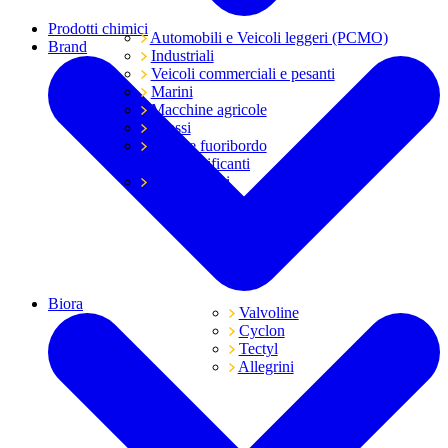
Prodotti chimici
Automobili e Veicoli leggeri (PCMO)
Brand
Industriali
Veicoli commerciali e pesanti
Marini
Macchine agricole
Grassi
Moto e fuoribordo
Tutti i lubrificanti
Trasmissioni
Biora
Valvoline
Cyclon
Tectyl
Allegrini