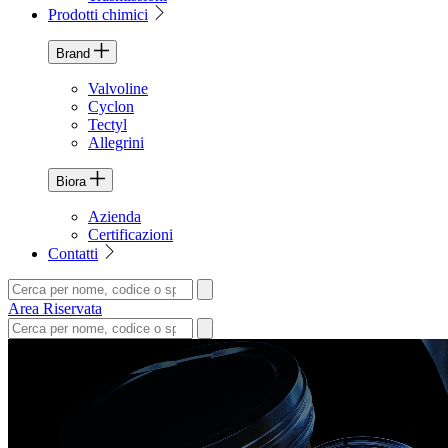
Prodotti chimici
Brand
Valvoline
Cyclon
Tectyl
Allegrini
Biora
Azienda
Certificazioni
Contatti
Area Riservata