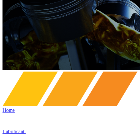
Home
|
Lubrificanti