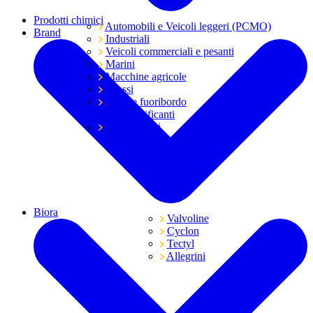
Prodotti chimici
Automobili e Veicoli leggeri (PCMO)
Brand
Industriali
Veicoli commerciali e pesanti
Marini
Macchine agricole
Grassi
Moto e fuoribordo
Tutti i lubrificanti
Trasmissioni
Biora
Valvoline
Cyclon
Tectyl
Allegrini