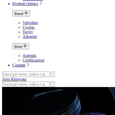
Prodotti chimici
Brand
Valvoline
Cyclon
Tectyl
Allegrini
Biora
Azienda
Certificazioni
Contatti
Area Riservata