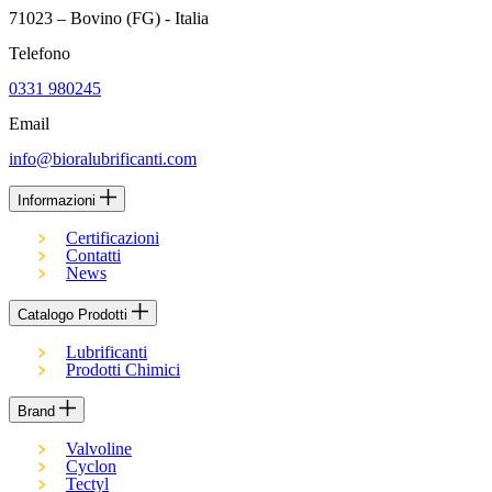
71023 – Bovino (FG) - Italia
Telefono
0331 980245
Email
info@bioralubrificanti.com
Informazioni
Certificazioni
Contatti
News
Catalogo Prodotti
Lubrificanti
Prodotti Chimici
Brand
Valvoline
Cyclon
Tectyl