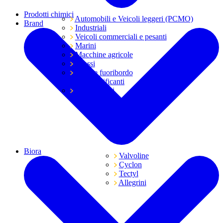
Prodotti chimici
Automobili e Veicoli leggeri (PCMO)
Brand
Industriali
Veicoli commerciali e pesanti
Marini
Macchine agricole
Grassi
Moto e fuoribordo
Tutti i lubrificanti
Trasmissioni
Biora
Valvoline
Cyclon
Tectyl
Allegrini