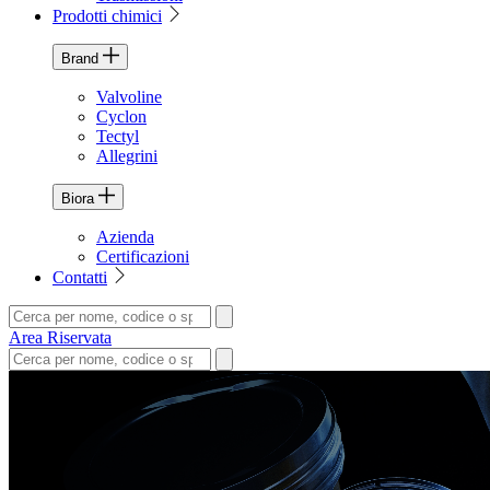
Prodotti chimici
Brand
Valvoline
Cyclon
Tectyl
Allegrini
Biora
Azienda
Certificazioni
Contatti
Area Riservata