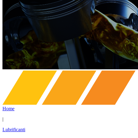
Home
|
Lubrificanti