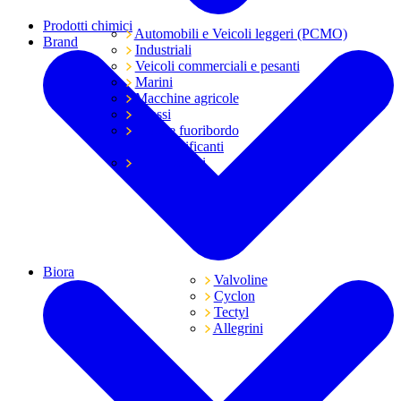
Prodotti chimici
Automobili e Veicoli leggeri (PCMO)
Brand
Industriali
Veicoli commerciali e pesanti
Marini
Macchine agricole
Grassi
Moto e fuoribordo
Tutti i lubrificanti
Trasmissioni
Biora
Valvoline
Cyclon
Tectyl
Allegrini