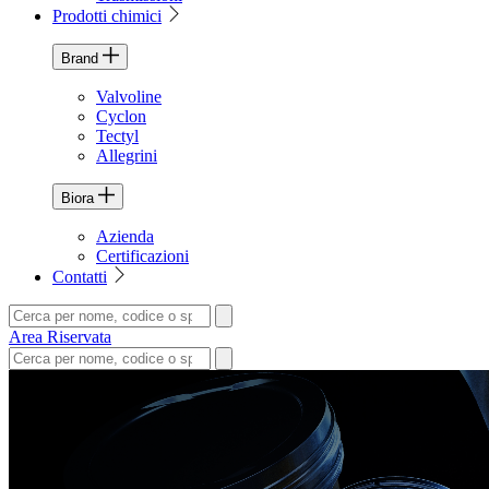
Prodotti chimici
Brand
Valvoline
Cyclon
Tectyl
Allegrini
Biora
Azienda
Certificazioni
Contatti
Area Riservata