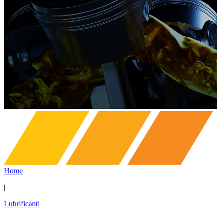
Home
|
Lubrificanti