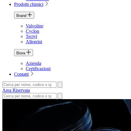
Prodotti chimici
Brand
Valvoline
Cyclon
Tectyl
Allegrini
Biora
Azienda
Certificazioni
Contatti
Area Riservata