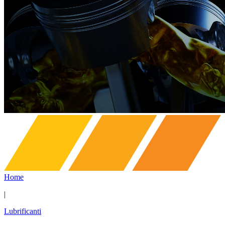
Home
|
Lubrificanti