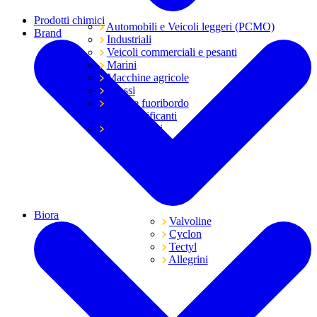
Prodotti chimici
Automobili e Veicoli leggeri (PCMO)
Brand
Industriali
Veicoli commerciali e pesanti
Marini
Macchine agricole
Grassi
Moto e fuoribordo
Tutti i lubrificanti
Trasmissioni
Biora
Valvoline
Cyclon
Tectyl
Allegrini