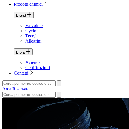
Prodotti chimici
Brand
Valvoline
Cyclon
Tectyl
Allegrini
Biora
Azienda
Certificazioni
Contatti
Area Riservata