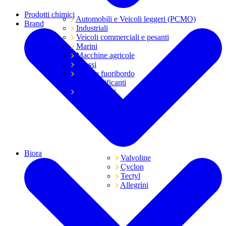
Prodotti chimici
Automobili e Veicoli leggeri (PCMO)
Brand
Industriali
Veicoli commerciali e pesanti
Marini
Macchine agricole
Grassi
Moto e fuoribordo
Tutti i lubrificanti
Trasmissioni
Biora
Valvoline
Cyclon
Tectyl
Allegrini