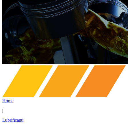
Home
|
Lubrificanti