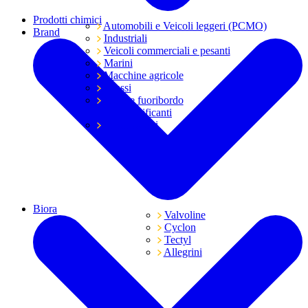
Prodotti chimici
Automobili e Veicoli leggeri (PCMO)
Brand
Industriali
Veicoli commerciali e pesanti
Marini
Macchine agricole
Grassi
Moto e fuoribordo
Tutti i lubrificanti
Trasmissioni
Biora
Valvoline
Cyclon
Tectyl
Allegrini