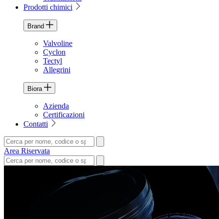
Prodotti chimici
Brand
Valvoline
Cyclon
Tectyl
Allegrini
Biora
Azienda
Certificazioni
Contatti
Area Riservata