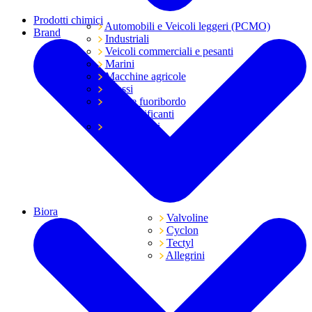
Prodotti chimici
Automobili e Veicoli leggeri (PCMO)
Brand
Industriali
Veicoli commerciali e pesanti
Marini
Macchine agricole
Grassi
Moto e fuoribordo
Tutti i lubrificanti
Trasmissioni
Biora
Valvoline
Cyclon
Tectyl
Allegrini