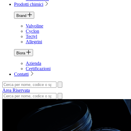
Prodotti chimici
Brand
Valvoline
Cyclon
Tectyl
Allegrini
Biora
Azienda
Certificazioni
Contatti
Area Riservata