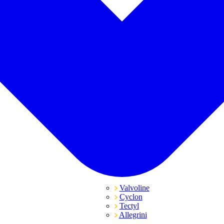
Valvoline
Cyclon
Tectyl
Allegrini